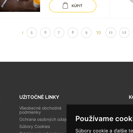
KÚPIŤ
10
5
6
7
8
9
11
12
A
UŽITOČNÉ LINKY
K
Všeobecné obchodné
Tr
podmienky
Používame cook
0
Ochrana osobných údajov
Súbory Cookies
i
Súbory cookie a ďalšie t