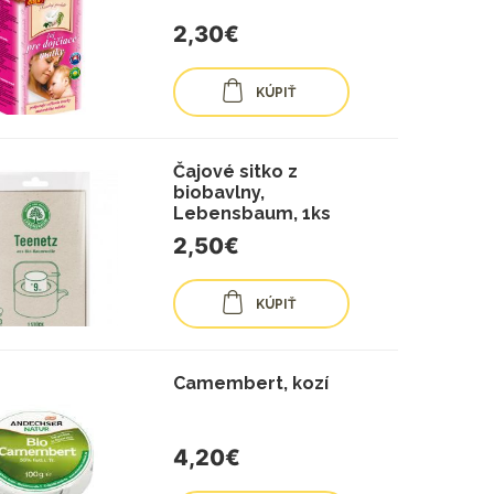
2,30€
KÚPIŤ
Čajové sitko z
biobavlny,
Lebensbaum, 1ks
2,50€
KÚPIŤ
Camembert, kozí
4,20€