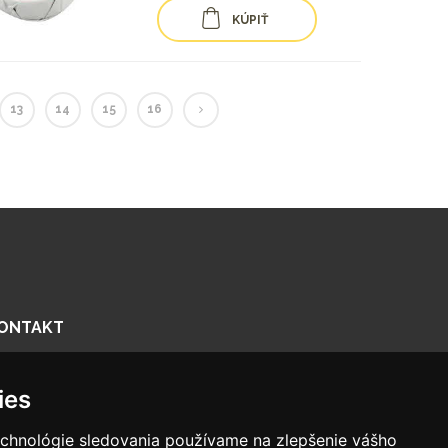
KÚPIŤ
13
14
15
16
ONTAKT
enčianska 56/F, 821 09 Bratislava
ies
918575158
nfo@biologika.sk
echnológie sledovania používame na zlepšenie vášho