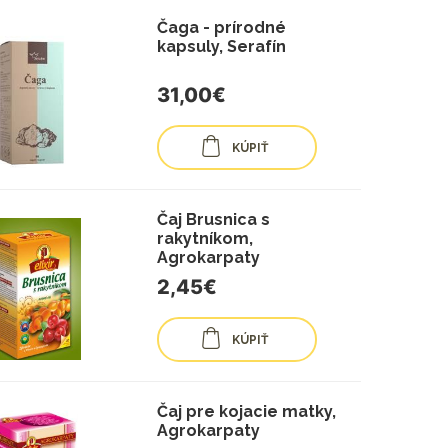
Čaga - prírodné
kapsuly, Serafín
31,00€
KÚPIŤ
Čaj Brusnica s
rakytníkom,
Agrokarpaty
2,45€
KÚPIŤ
Čaj pre kojacie matky,
Agrokarpaty