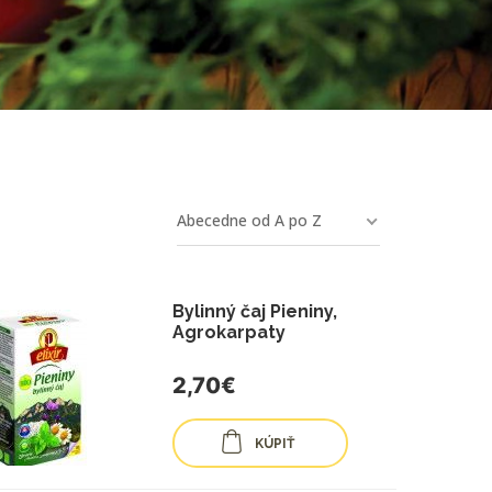
Abecedne od A po Z
Bylinný čaj Pieniny,
Agrokarpaty
2,70€
KÚPIŤ