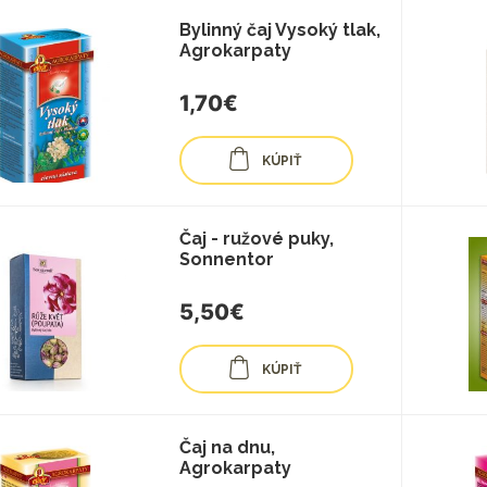
Bylinný čaj Vysoký tlak,
Agrokarpaty
1,70€
KÚPIŤ
Čaj - ružové puky,
Sonnentor
5,50€
KÚPIŤ
Čaj na dnu,
Agrokarpaty