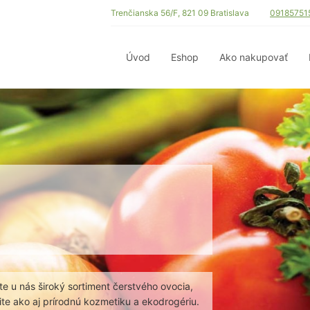
Trenčianska 56/F, 821 09 Bratislava
09185751
Úvod
Eshop
Ako nakupovať
e u nás široký sortiment čerstvého ovocia,
te ako aj prírodnú kozmetiku a ekodrogériu.