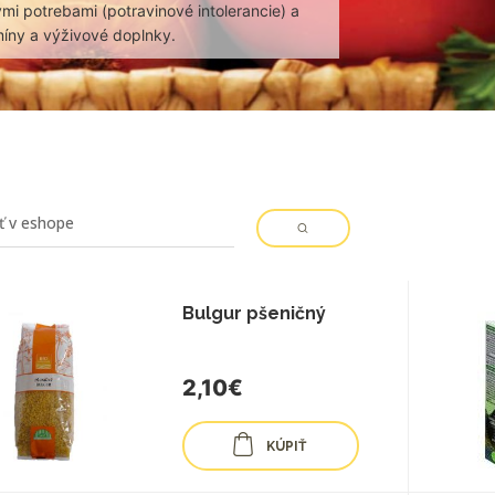
mi potrebami (potravinové intolerancie) a
míny a výživové doplnky.
Bulgur pšeničný
2,10€
KÚPIŤ