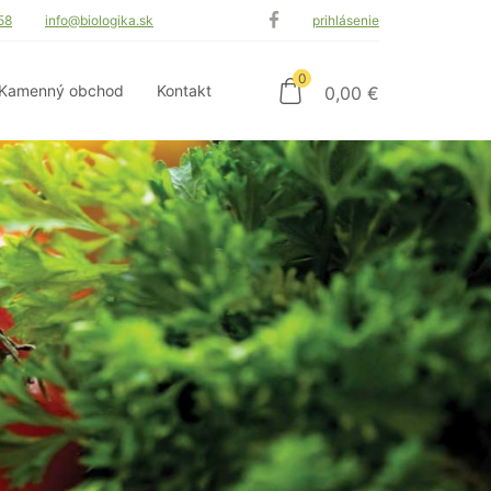
58
info@biologika.sk
prihlásenie
0
Kamenný obchod
Kontakt
0,00
€