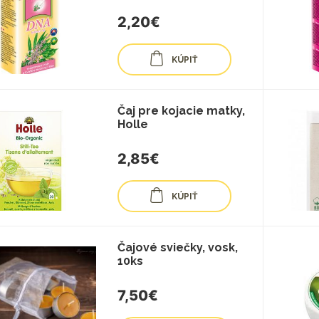
2,20€
KÚPIŤ
Čaj pre kojacie matky,
Holle
2,85€
KÚPIŤ
Čajové sviečky, vosk,
10ks
7,50€