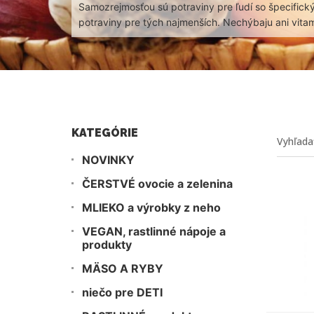
Samozrejmosťou sú potraviny pre ľudí so špecifický
potraviny pre tých najmenších. Nechýbaju ani vita
KATEGÓRIE
NOVINKY
ČERSTVÉ ovocie a zelenina
MLIEKO a výrobky z neho
VEGAN, rastlinné nápoje a
produkty
MÄSO A RYBY
niečo pre DETI