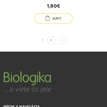
1,80€
KÚPIŤ
1
2
RÝCHLA NAVIGÁCIA