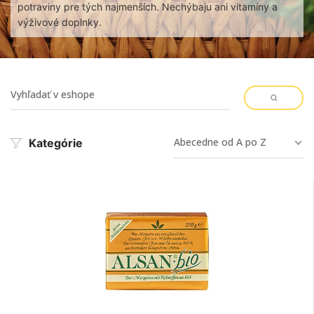
potraviny pre tých najmenších. Nechýbaju ani vitamíny a
výživové doplnky.
Abecedne od A po Z
Kategórie