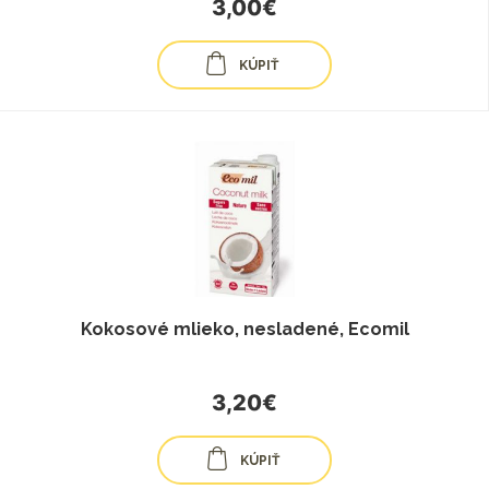
3,00€
KÚPIŤ
Kokosové mlieko, nesladené, Ecomil
3,20€
KÚPIŤ