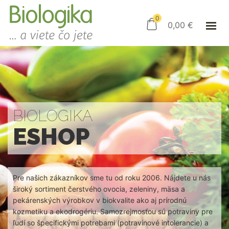
ÚVOD
ESHOP
0
0,00
€
AKO NAKUPOVAŤ
KAMENNÝ OBCHOD
KONTAKT
PRIHLÁSENIE
BIOLOGIKA
ESHOP
Pre našich zákazníkov sme tu od roku 2006. Nájdete u nás
široký sortiment čerstvého ovocia, zeleniny, mäsa a
pekárenských výrobkov v biokvalite ako aj prírodnú
kozmetiku a ekodrogériu. Samozrejmosťou sú potraviny pre
ľudí so špecifickými potrebami (potravinové intolerancie) a