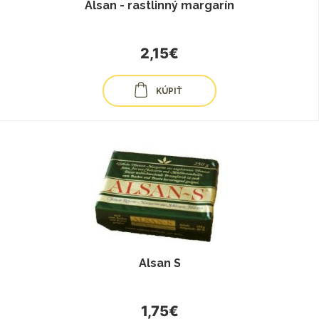
Alsan - rastlinný margarín
2,15€
KÚPIŤ
Alsan S
1,75€