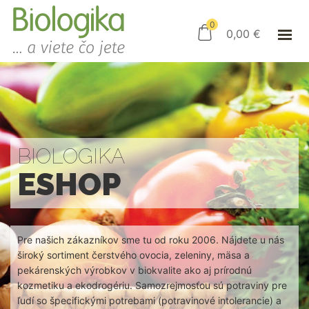
ÚVOD
ESHOP
0
0,00
€
AKO NAKUPOVAŤ
KAMENNÝ OBCHOD
KONTAKT
PRIHLÁSENIE
BIOLOGIKA
ESHOP
Pre našich zákazníkov sme tu od roku 2006. Nájdete u nás
široký sortiment čerstvého ovocia, zeleniny, mäsa a
pekárenských výrobkov v biokvalite ako aj prírodnú
kozmetiku a ekodrogériu. Samozrejmosťou sú potraviny pre
ľudí so špecifickými potrebami (potravinové intolerancie) a