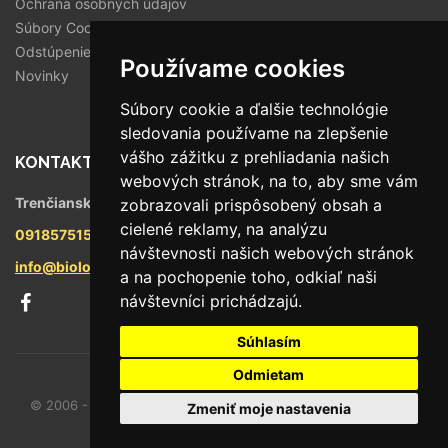
Ochrana osobných údajov
Súbory Cookies
Odstúpenie od zmluvy
Používame cookies
Novinky
Súbory cookie a ďalšie technológie
sledovania používame na zlepšenie
vášho zážitku z prehliadania našich
KONTAKT
webových stránok, na to, aby sme vám
Trenčianska 56/F, 821 09 Bratislava
zobrazovali prispôsobený obsah a
cielené reklamy, na analýzu
0918575158
návštevnosti našich webových stránok
info@biologika.sk
a na pochopenie toho, odkiaľ naši
návštevníci prichádzajú.
Súhlasím
Odmietam
© 2006 - 2026 Oto trade spol. s r.o., Všetky práva vyhradené.
Zmeniť moje nastavenia