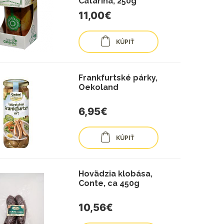
Catarina, 250g
11,00€
KÚPIŤ
Frankfurtské párky,
Oekoland
6,95€
KÚPIŤ
Hovädzia klobása,
Conte, ca 450g
10,56€