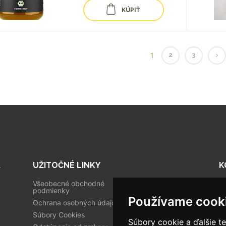
KÚPIŤ
1
2
3
A
UŽITOČNÉ LINKY
K
Všeobecné obchodné
Tr
podmienky
Používame cook
0
Ochrana osobných údajov
Súbory Cookies
i
Súbory cookie a ďalšie t