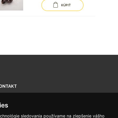
KÚPIŤ
ONTAKT
enčianska 56/F, 821 09 Bratislava
ies
918575158
nfo@biologika.sk
echnológie sledovania používame na zlepšenie vášho