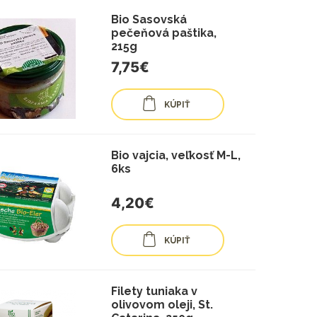
Bio Sasovská
pečeňová paštika,
215g
7,75€
KÚPIŤ
Bio vajcia, veľkosť M-L,
6ks
4,20€
KÚPIŤ
Filety tuniaka v
olivovom oleji, St.