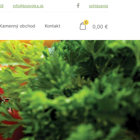
58
info@biologika.sk
prihlásenie
0
Kamenný obchod
Kontakt
0,00
€