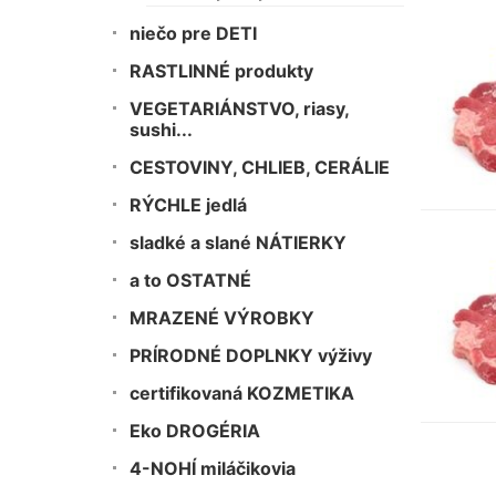
niečo pre DETI
RASTLINNÉ produkty
VEGETARIÁNSTVO, riasy,
sushi...
CESTOVINY, CHLIEB, CERÁLIE
RÝCHLE jedlá
sladké a slané NÁTIERKY
a to OSTATNÉ
MRAZENÉ VÝROBKY
PRÍRODNÉ DOPLNKY výživy
certifikovaná KOZMETIKA
Eko DROGÉRIA
4-NOHÍ miláčikovia