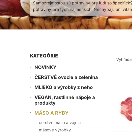
Samozrejmosťou sú potraviny pre ľudí so špecifický
potraviny pre tých najmenších. Nechýbaju ani vita
KATEGÓRIE
NOVINKY
ČERSTVÉ ovocie a zelenina
MLIEKO a výrobky z neho
VEGAN, rastlinné nápoje a
produkty
MÄSO A RYBY
čerstvé mäso a vajcia
mäsové výrobky