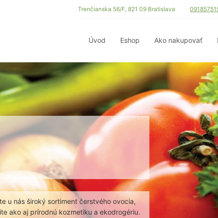
Trenčianska 56/F, 821 09 Bratislava
09185751
Úvod
Eshop
Ako nakupovať
e u nás široký sortiment čerstvého ovocia,
te ako aj prírodnú kozmetiku a ekodrogériu.