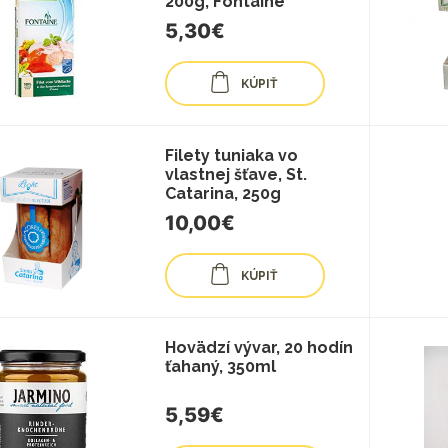
200g, Fontaine
5,30€
KÚPIŤ
Filety tuniaka vo
vlastnej šťave, St.
Catarina, 250g
10,00€
KÚPIŤ
Hovädzí vývar, 20 hodín
ťahaný, 350ml
5,59€