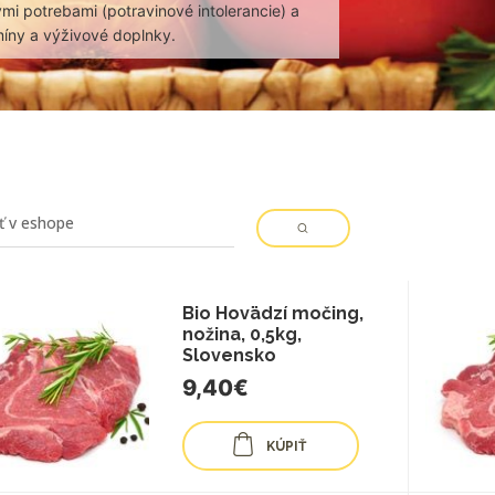
mi potrebami (potravinové intolerancie) a
míny a výživové doplnky.
Bio Hovädzí močing,
nožina, 0,5kg,
Slovensko
9,40€
KÚPIŤ