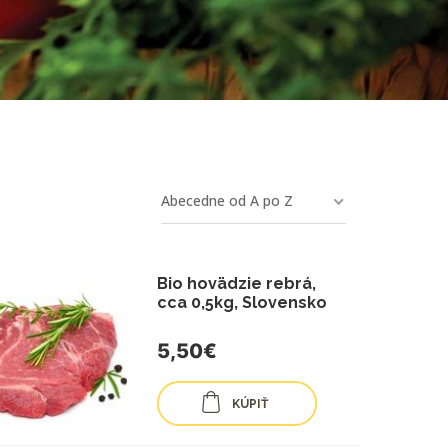
Abecedne od A po Z
Bio hovädzie rebrá,
cca 0,5kg, Slovensko
5,50€
KÚPIŤ