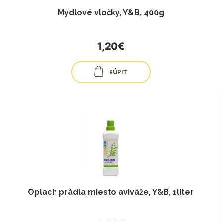
Mydlové vločky, Y&B, 400g
1,20€
KÚPIŤ
Oplach prádla miesto aviváže, Y&B, 1liter