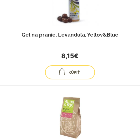
Gel na pranie. Levanduľa, Yellov&Blue
8,15€
KÚPIŤ