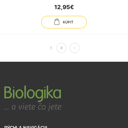
12,95€
KÚPIŤ
1
2
RÝCHLA NAVIGÁCIA