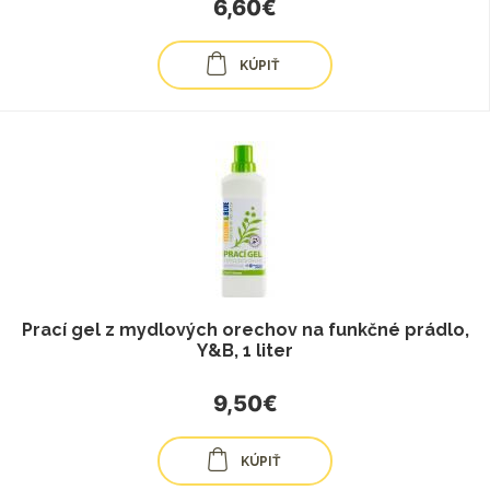
6,60€
KÚPIŤ
Prací gel z mydlových orechov na funkčné prádlo,
Y&B, 1 liter
9,50€
KÚPIŤ