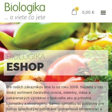
ÚVOD
ESHOP
0
0,00
€
AKO NAKUPOVAŤ
KAMENNÝ OBCHOD
KONTAKT
PRIHLÁSENIE
BIOLOGIKA
ESHOP
Pre našich zákazníkov sme tu od roku 2006. Nájdete u nás
široký sortiment čerstvého ovocia, zeleniny, mäsa a
pekárenských výrobkov v biokvalite ako aj prírodnú
kozmetiku a ekodrogériu. Samozrejmosťou sú potraviny pre
ľudí so špecifickými potrebami (potravinové intolerancie) a