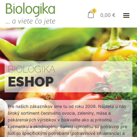
ÚVOD
ESHOP
0
0,00
€
AKO NAKUPOVAŤ
KAMENNÝ OBCHOD
KONTAKT
PRIHLÁSENIE
BIOLOGIKA
ESHOP
Pre našich zákazníkov sme tu od roku 2006. Nájdete u nás
široký sortiment čerstvého ovocia, zeleniny, mäsa a
pekárenských výrobkov v biokvalite ako aj prírodnú
kozmetiku a ekodrogériu. Samozrejmosťou sú potraviny pre
ľudí so špecifickými potrebami (potravinové intolerancie) a