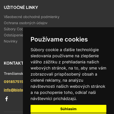
UŽITOČNÉ LINKY
Všeobecné obchodné podmienky
Ochrana osobných údajov
Súbory Cookies
Odstúpenie od zmluvy
Používame cookies
Novinky
Súbory cookie a ďalšie technológie
sledovania používame na zlepšenie
vášho zážitku z prehliadania našich
KONTAKT
webových stránok, na to, aby sme vám
Trenčianska 56/F, 821 09 Bratislava
zobrazovali prispôsobený obsah a
cielené reklamy, na analýzu
0918575158
návštevnosti našich webových stránok
info@biologika.sk
a na pochopenie toho, odkiaľ naši
návštevníci prichádzajú.
Súhlasím