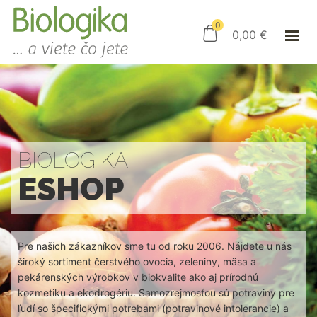
ÚVOD
ESHOP
0
0,00
€
AKO NAKUPOVAŤ
KAMENNÝ OBCHOD
KONTAKT
PRIHLÁSENIE
BIOLOGIKA
ESHOP
Pre našich zákazníkov sme tu od roku 2006. Nájdete u nás
široký sortiment čerstvého ovocia, zeleniny, mäsa a
pekárenských výrobkov v biokvalite ako aj prírodnú
kozmetiku a ekodrogériu. Samozrejmosťou sú potraviny pre
ľudí so špecifickými potrebami (potravinové intolerancie) a