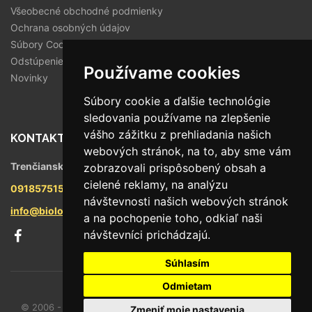
Všeobecné obchodné podmienky
Ochrana osobných údajov
Súbory Cookies
Odstúpenie od zmluvy
Používame cookies
Novinky
Súbory cookie a ďalšie technológie
sledovania používame na zlepšenie
vášho zážitku z prehliadania našich
KONTAKT
webových stránok, na to, aby sme vám
Trenčianska 56/F, 821 09 Bratislava
zobrazovali prispôsobený obsah a
cielené reklamy, na analýzu
0918575158
návštevnosti našich webových stránok
info@biologika.sk
a na pochopenie toho, odkiaľ naši
návštevníci prichádzajú.
Súhlasím
Odmietam
© 2006 - 2026 Oto trade spol. s r.o., Všetky práva vyhradené.
Zmeniť moje nastavenia