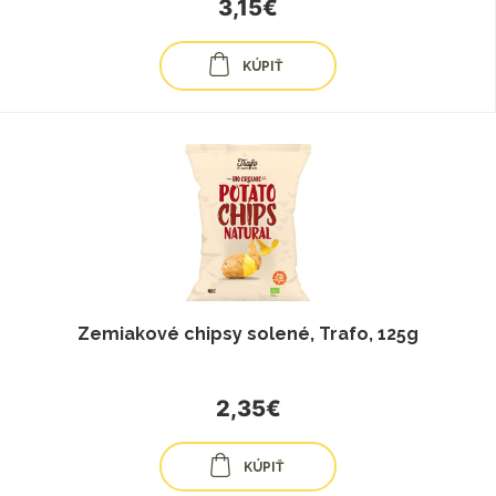
3,15€
KÚPIŤ
Zemiakové chipsy solené, Trafo, 125g
2,35€
KÚPIŤ