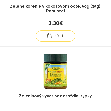
Zelené korenie v kokosovom octe, 60g (35g),
Rapunzel
3,30€
KÚPIŤ
Zeleninový vývar bez droždia, sypký