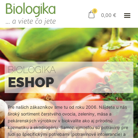
ÚVOD
ESHOP
0
0,00
€
AKO NAKUPOVAŤ
KAMENNÝ OBCHOD
KONTAKT
PRIHLÁSENIE
BIOLOGIKA
ESHOP
Pre našich zákazníkov sme tu od roku 2006. Nájdete u nás
široký sortiment čerstvého ovocia, zeleniny, mäsa a
pekárenských výrobkov v biokvalite ako aj prírodnú
kozmetiku a ekodrogériu. Samozrejmosťou sú potraviny pre
ľudí so špecifickými potrebami (potravinové intolerancie) a