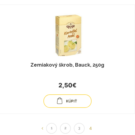
Zemiakový škrob, Bauck, 250g
2,50€
KÚPIŤ
4
1
2
3