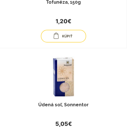
Tofunéza, 150g
1,20€
KÚPIŤ
Údená soľ, Sonnentor
5,05€