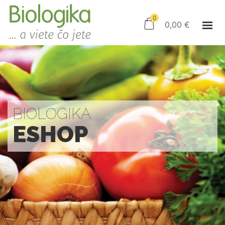
ÚVOD
ESHOP
0
0,00
€
AKO NAKUPOVAŤ
KAMENNÝ OBCHOD
KONTAKT
PRIHLÁSENIE
BIOLOGIKA
ESHOP