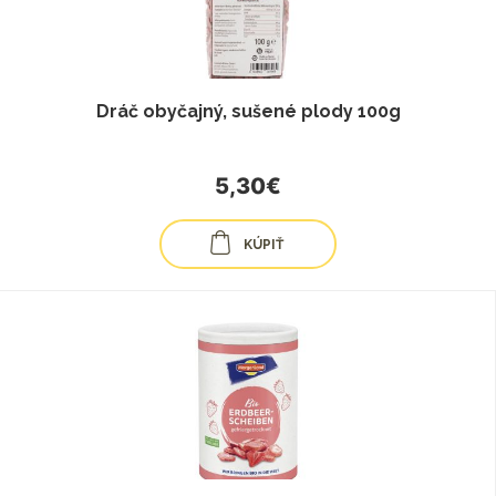
Dráč obyčajný, sušené plody 100g
5,30€
KÚPIŤ