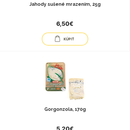
Jahody sušené mrazením, 25g
6,50€
KÚPIŤ
Gorgonzola, 170g
5,20€