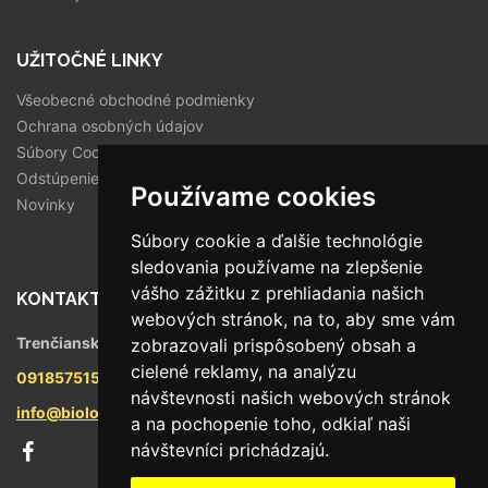
UŽITOČNÉ LINKY
Všeobecné obchodné podmienky
Ochrana osobných údajov
Súbory Cookies
Odstúpenie od zmluvy
Používame cookies
Novinky
Súbory cookie a ďalšie technológie
sledovania používame na zlepšenie
vášho zážitku z prehliadania našich
KONTAKT
webových stránok, na to, aby sme vám
Trenčianska 56/F, 821 09 Bratislava
zobrazovali prispôsobený obsah a
cielené reklamy, na analýzu
0918575158
návštevnosti našich webových stránok
info@biologika.sk
a na pochopenie toho, odkiaľ naši
návštevníci prichádzajú.