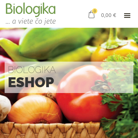
ÚVOD
ESHOP
0
0,00
€
AKO NAKUPOVAŤ
KAMENNÝ OBCHOD
KONTAKT
PRIHLÁSENIE
BIOLOGIKA
ESHOP