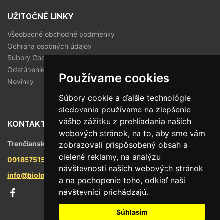
UŽITOČNÉ LINKY
Všeobecné obchodné podmienky
Ochrana osobných údajov
Súbory Cookies
Odstúpenie od zmluvy
Používame cookies
Novinky
Súbory cookie a ďalšie technológie
sledovania používame na zlepšenie
vášho zážitku z prehliadania našich
KONTAKT
webových stránok, na to, aby sme vám
Trenčianska 56/F, 821 09 Bratislava
zobrazovali prispôsobený obsah a
cielené reklamy, na analýzu
0918575158
návštevnosti našich webových stránok
info@biologika.sk
a na pochopenie toho, odkiaľ naši
návštevníci prichádzajú.
Súhlasím