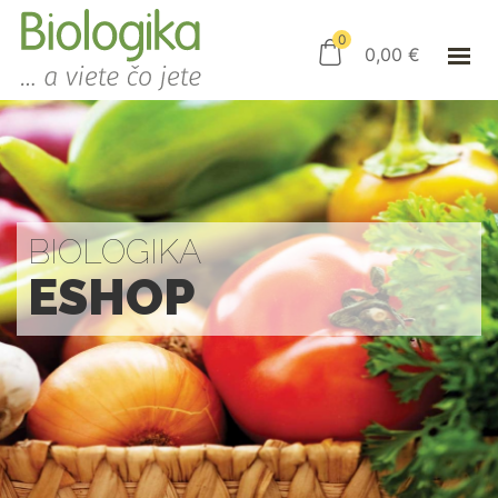
ÚVOD
ESHOP
0
0,00
€
AKO NAKUPOVAŤ
KAMENNÝ OBCHOD
KONTAKT
PRIHLÁSENIE
BIOLOGIKA
ESHOP