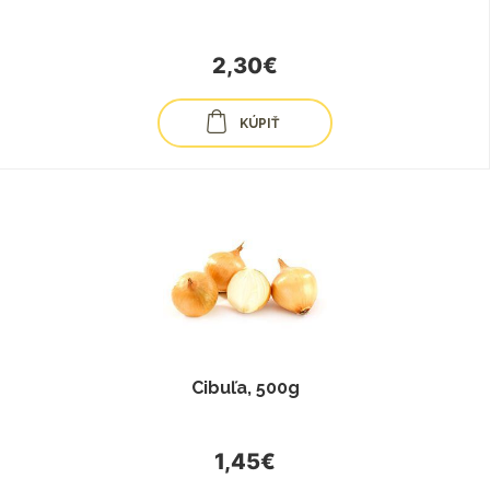
2,30€
KÚPIŤ
Cibuľa, 500g
1,45€