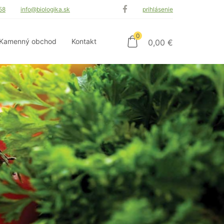
58
info@biologika.sk
prihlásenie
0
Kamenný obchod
Kontakt
0,00
€