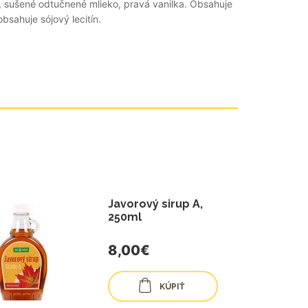
r, sušené odtučnené mlieko, pravá vanilka. Obsahuje
sahuje sójový lecitín.
Javorový sirup A,
250ml
8,00€
KÚPIŤ