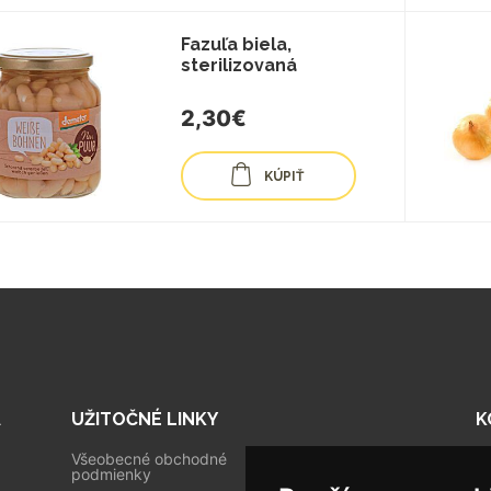
Fazuľa biela,
sterilizovaná
2,30€
KÚPIŤ
A
UŽITOČNÉ LINKY
K
Všeobecné obchodné
Tr
podmienky