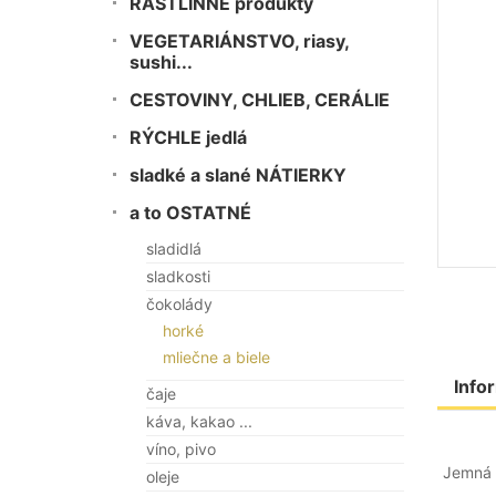
RASTLINNÉ produkty
VEGETARIÁNSTVO, riasy,
sushi...
CESTOVINY, CHLIEB, CERÁLIE
RÝCHLE jedlá
sladké a slané NÁTIERKY
a to OSTATNÉ
sladidlá
sladkosti
čokolády
horké
mliečne a biele
Info
čaje
káva, kakao ...
víno, pivo
Jemná 
oleje