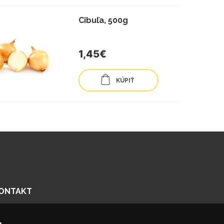
Cibuľa, 500g
1,45€
KÚPIŤ
ONTAKT
enčianska 56/F, 821 09 Bratislava