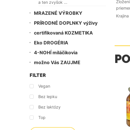
Zloženi
a ten zvyšok ...
priemer
MRAZENÉ VÝROBKY
Krajin
PRÍRODNÉ DOPLNKY výživy
certifikovaná KOZMETIKA
Eko DROGÉRIA
4-NOHÍ miláčikovia
P
možno Vás ZAUJME
FILTER
Vegan
Bez lepku
Bez laktózy
Top