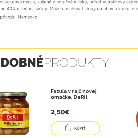
e: kakaové maslo, sušené plnotučné mlieko, prírodný trstinový cuko
ne 40% mliečnej sušiny. Môže obsahovať stopy orechov a lepku, neob
a pôvodu: Nemecko
ODOBNÉ
PRODUKTY
Fazuľa v rajčinovej
omáčke, DeRit
2,50€
KÚPIŤ