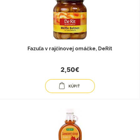
Fazuľa v rajčinovej omáčke, DeRit
2,50€
KÚPIŤ