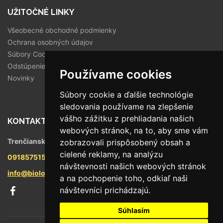
UŽITOČNÉ LINKY
Všeobecné obchodné podmienky
Ochrana osobných údajov
Súbory Cookies
Odstúpenie od zmluvy
Používame cookies
Novinky
Súbory cookie a ďalšie technológie
sledovania používame na zlepšenie
vášho zážitku z prehliadania našich
KONTAKT
webových stránok, na to, aby sme vám
Trenčianska 56/F, 821 09 Bratislava
zobrazovali prispôsobený obsah a
cielené reklamy, na analýzu
0918575158
návštevnosti našich webových stránok
info@biologika.sk
a na pochopenie toho, odkiaľ naši
návštevníci prichádzajú.
Súhlasím