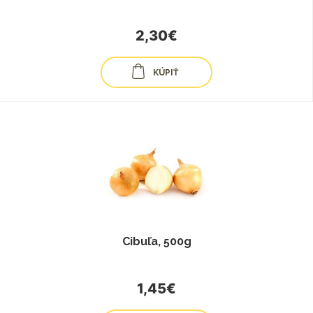
2,30€
KÚPIŤ
Cibuľa, 500g
1,45€