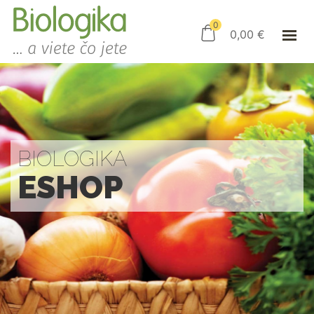
ÚVOD
ESHOP
0
0,00
€
AKO NAKUPOVAŤ
KAMENNÝ OBCHOD
KONTAKT
PRIHLÁSENIE
BIOLOGIKA
ESHOP