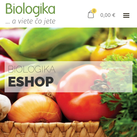
ÚVOD
ESHOP
0
0,00
€
AKO NAKUPOVAŤ
KAMENNÝ OBCHOD
KONTAKT
PRIHLÁSENIE
BIOLOGIKA
ESHOP