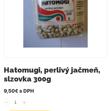
Hatomugi, perlivý jačmeň,
slzovka 300g
9,50€
s DPH