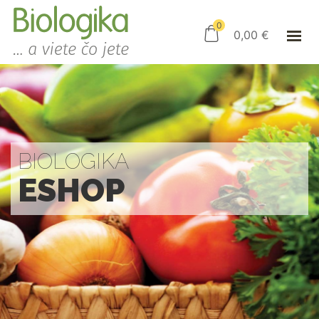
ÚVOD
ESHOP
0
0,00
€
AKO NAKUPOVAŤ
KAMENNÝ OBCHOD
KONTAKT
PRIHLÁSENIE
BIOLOGIKA
ESHOP