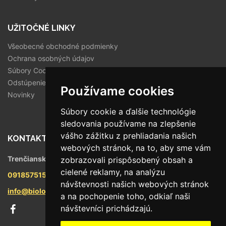
UŽITOČNÉ LINKY
Všeobecné obchodné podmienky
Ochrana osobných údajov
Súbory Cookies
Odstúpenie od zmluvy
Používame cookies
Novinky
Súbory cookie a ďalšie technológie
sledovania používame na zlepšenie
vášho zážitku z prehliadania našich
KONTAKT
webových stránok, na to, aby sme vám
Trenčianska 56/F, 821 09 Bratislava
zobrazovali prispôsobený obsah a
cielené reklamy, na analýzu
0918575158
návštevnosti našich webových stránok
info@biologika.sk
a na pochopenie toho, odkiaľ naši
návštevníci prichádzajú.