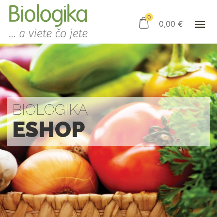
ÚVOD
ESHOP
0
0,00
€
AKO NAKUPOVAŤ
KAMENNÝ OBCHOD
KONTAKT
PRIHLÁSENIE
BIOLOGIKA
ESHOP