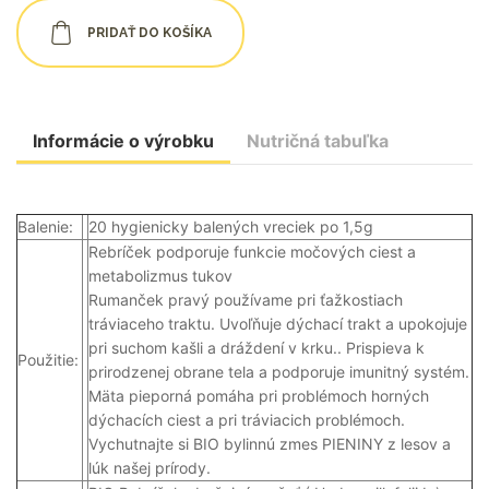
PRIDAŤ DO KOŠÍKA
Informácie o výrobku
Nutričná tabuľka
Balenie:
20 hygienicky balených vreciek po 1,5g
Rebríček podporuje funkcie močových ciest a
metabolizmus tukov
Rumanček pravý používame pri ťažkostiach
tráviaceho traktu. Uvoľňuje dýchací trakt a upokojuje
pri suchom kašli a dráždení v krku.. Prispieva k
Použitie:
prirodzenej obrane tela a podporuje imunitný systém.
Mäta pieporná pomáha pri problémoch horných
dýchacích ciest a pri tráviacich problémoch.
Vychutnajte si BIO bylinnú zmes PIENINY z lesov a
lúk našej prírody.