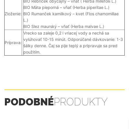
BIO Rebríček obyčajný – vňať ( Herba millefolii L.)
BIO Mäta pieporná – vňať (Herba piperitae L.)
Zloženie:
BIO Rumanček kamilkový – kvet (Flos chamomillae
L.)
BIO Slez maurský – vňať (Herba malvae L.)
Vrecko sa zaleje 0,2 l vriacej vody a nechá sa
vylúhovať 10-15 minút. Odporúčané dávkovanie: 1-3
Príprava:
šálky denne. Čaj sa pije teplý a pripravuje sa pred
použitím.
PODOBNÉ
PRODUKTY