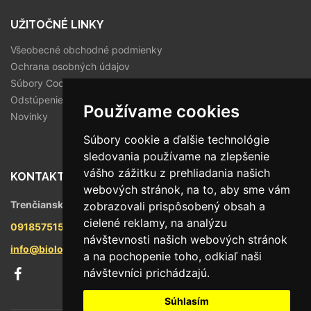
UŽITOČNÉ LINKY
Všeobecné obchodné podmienky
Ochrana osobných údajov
Súbory Cookies
Odstúpenie od zmluvy
Používame cookies
Novinky
Súbory cookie a ďalšie technológie
sledovania používame na zlepšenie
vášho zážitku z prehliadania našich
KONTAKT
webových stránok, na to, aby sme vám
Trenčianska 56/F, 821 09 Bratislava
zobrazovali prispôsobený obsah a
cielené reklamy, na analýzu
0918575158
návštevnosti našich webových stránok
info@biologika.sk
a na pochopenie toho, odkiaľ naši
návštevníci prichádzajú.
Súhlasím