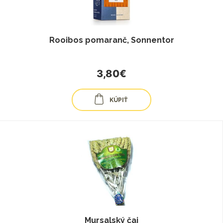
Rooibos pomaranč, Sonnentor
3,80€
KÚPIŤ
Mursalský čaj