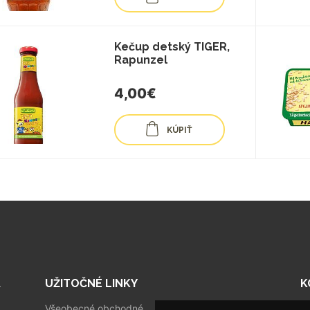
Kečup detský TIGER,
Rapunzel
4,00€
KÚPIŤ
A
UŽITOČNÉ LINKY
K
Všeobecné obchodné