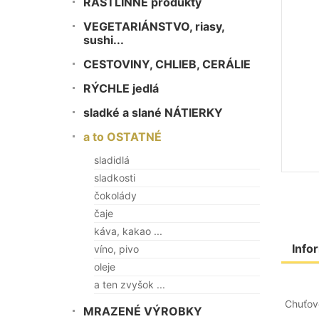
RASTLINNÉ produkty
VEGETARIÁNSTVO, riasy,
sushi...
CESTOVINY, CHLIEB, CERÁLIE
RÝCHLE jedlá
sladké a slané NÁTIERKY
a to OSTATNÉ
sladidlá
sladkosti
čokolády
čaje
káva, kakao ...
Info
víno, pivo
oleje
a ten zvyšok ...
Chuťov
MRAZENÉ VÝROBKY