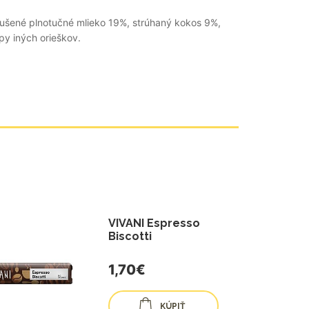
 sušené plnotučné mlieko 19%, strúhaný kokos 9%,
py iných orieškov.
VIVANI Espresso
Biscotti
1,70€
KÚPIŤ