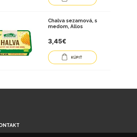
Chalva sezamová, s
medom, Allos
3,45€
KÚPIŤ
ONTAKT