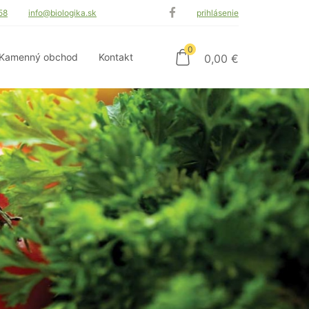
58
info@biologika.sk
prihlásenie
0
Kamenný obchod
Kontakt
0,00
€