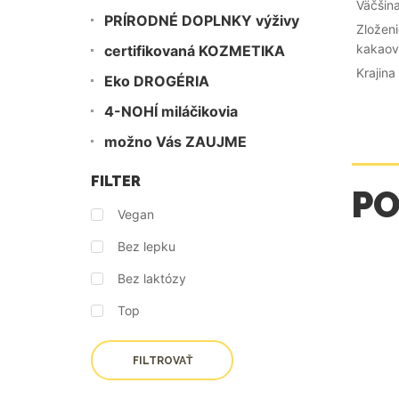
Väčšina
PRÍRODNÉ DOPLNKY výživy
Zloženi
kakaová
certifikovaná KOZMETIKA
Krajina
Eko DROGÉRIA
4-NOHÍ miláčikovia
možno Vás ZAUJME
FILTER
P
Vegan
Bez lepku
Bez laktózy
Top
FILTROVAŤ