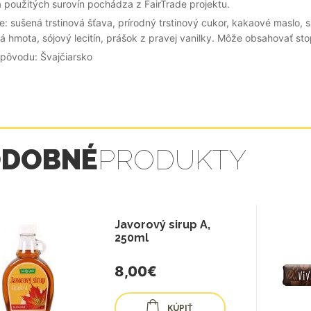
 použitých surovín pochádza z FairTrade projektu.
e: sušená trstinová šťava, prírodný trstinový cukor, kakaové maslo,
 hmota, sójový lecitín, prášok z pravej vanilky. Môže obsahovať sto
 pôvodu: Švajčiarsko
ODOBNÉ
PRODUKTY
Javorový sirup A,
250ml
8,00€
KÚPIŤ