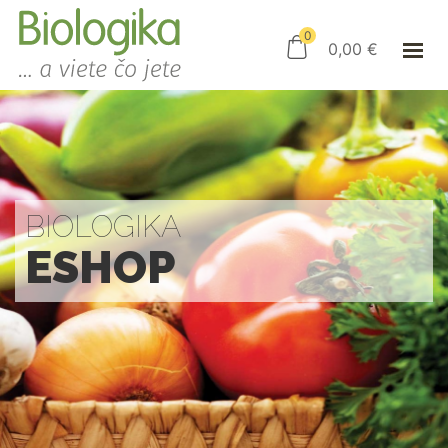
ÚVOD
ESHOP
0
0,00
€
AKO NAKUPOVAŤ
KAMENNÝ OBCHOD
KONTAKT
PRIHLÁSENIE
BIOLOGIKA
ESHOP