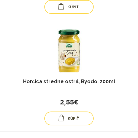
KÚPIŤ
Horčica stredne ostrá, Byodo, 200ml
2,55€
KÚPIŤ