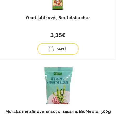
Ocot jablkový , Beutelsbacher
3,35€
KÚPIŤ
Morská nerafinovaná soľ s riasami, BioNebio, 500g