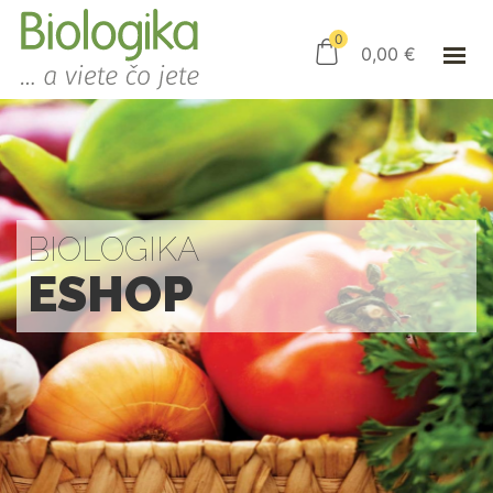
ÚVOD
ESHOP
0
0,00
€
AKO NAKUPOVAŤ
KAMENNÝ OBCHOD
KONTAKT
PRIHLÁSENIE
BIOLOGIKA
ESHOP