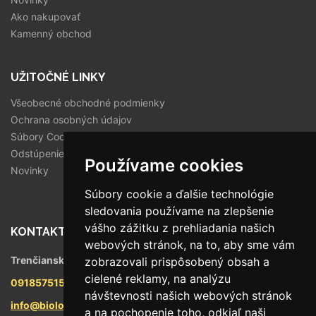
Ako nakupovať
Kamenný obchod
UŽITOČNÉ LINKY
Všeobecné obchodné podmienky
Ochrana osobných údajov
Súbory Cookies
Odstúpenie od zmluvy
Používame cookies
Novinky
Súbory cookie a ďalšie technológie
sledovania používame na zlepšenie
vášho zážitku z prehliadania našich
KONTAKT
webových stránok, na to, aby sme vám
Trenčianska 56/F, 821 09 Bratislava
zobrazovali prispôsobený obsah a
cielené reklamy, na analýzu
0918575158
návštevnosti našich webových stránok
info@biologika.sk
a na pochopenie toho, odkiaľ naši