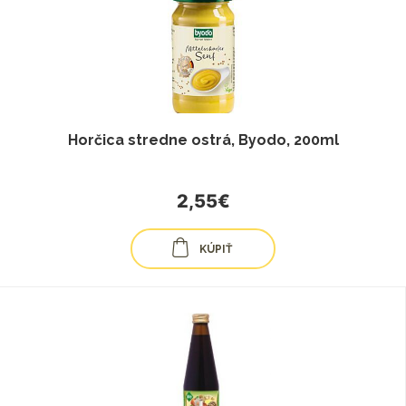
Horčica stredne ostrá, Byodo, 200ml
2,55€
KÚPIŤ